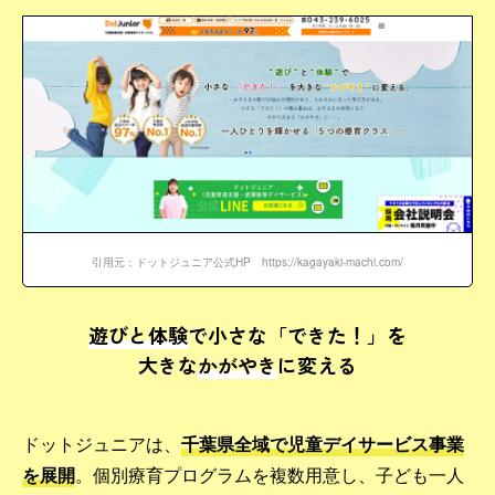
引用元：ドットジュニア公式HP https://kagayaki-machi.com/
遊びと体験
で小さな「できた！」を
大きな
かがやき
に変える
ドットジュニアは、
千葉県全域で児童デイサービス事業
を展開
。個別療育プログラムを複数用意し、子ども一人