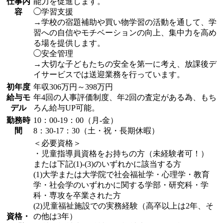
仕事内
能力を促進します。
容
◯学習支援
→学校の宿題補助や買い物学習の活動を通して、学
習への自信やモチベーションの向上、集中力を高め
る場を提供します。
◯安全管理
→大切な子どもたちの安全を第一に考え、放課後デ
イサービスでは送迎業務を行っています。
初年度
年収306万円～398万円
給与モ
年4回の人事評価制度、年2回の査定がある為、もち
デル
ろん給与UP可能。
勤務時
10：00-19：00（月-金）
間
8：30-17：30（土・祝・長期休暇）
＜必要資格＞
・児童指導員資格をお持ちの方（未経験者可！）
または下記(1)-(3)のいずれかに該当する方
(1)大学または大学院で社会福祉学・心理学・教育
学・社会学のいずれかに関する学部・研究科・学
科・専攻を卒業された方
(2)児童福祉施設での実務経験（高卒以上は2年、そ
資格・
の他は3年）