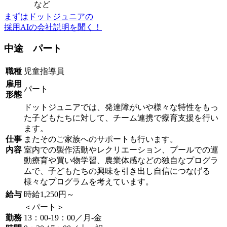
など
まずはドットジュニアの
採用AIの会社説明を聞く！
中途 パート
職種
児童指導員
雇用
パート
形態
ドットジュニアでは、発達障がいや様々な特性をもっ
た子どもたちに対して、チーム連携で療育支援を行い
ます。
仕事
またそのご家族へのサポートも行います。
内容
室内での製作活動やレクリエーション、プールでの運
動療育や買い物学習、農業体感などの独自なプログラ
ムで、子どもたちの興味を引き出し自信につなげる
様々なプログラムを考えています。
給与
時給1,250円～
＜パート＞
勤務
13：00-19：00／月-金