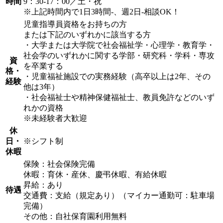
時間
9：30-17：00／土・祝
※上記時間内で1日3時間-、週2日-相談OK！
児童指導員資格をお持ちの方
または下記のいずれかに該当する方
・大学または大学院で社会福祉学・心理学・教育学・
社会学のいずれかに関する学部・研究科・学科・専攻
資
を卒業する
格・
・児童福祉施設での実務経験（高卒以上は2年、その
経験
他は3年）
・社会福祉士や精神保健福祉士、教員免許などのいず
れかの資格
※未経験者大歓迎
休
日・
※シフト制
休暇
保険：社会保険完備
休暇：育休・産休、慶弔休暇、有給休暇
昇給：あり
待遇
交通費：支給（規定あり）（マイカー通勤可：駐車場
完備）
その他：自社保育園利用無料