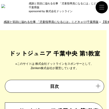
感謝と笑顔に溢れる仕事 「児童指導員になるには」じどきゃり|
千葉県版
sponsored by 株式会社ドットライン
感謝と笑顔に溢れる仕事 「児童指導員になるには」じどきゃり|千葉県版
»
【監
ドットジュニア 千葉中央 第1教室
目次