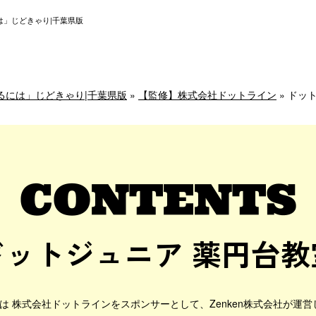
は」じどきゃり|千葉県版
るには」じどきゃり|千葉県版
»
【監修】株式会社ドットライン
»
ドット
ドットジュニア 薬円台教