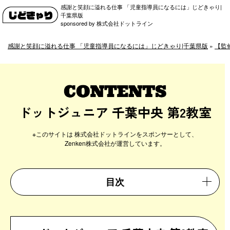
感謝と笑顔に溢れる仕事 「児童指導員になるには」じどきゃり|
千葉県版
sponsored by 株式会社ドットライン
感謝と笑顔に溢れる仕事 「児童指導員になるには」じどきゃり|千葉県版
»
【監
ドットジュニア 千葉中央 第2教室
目次