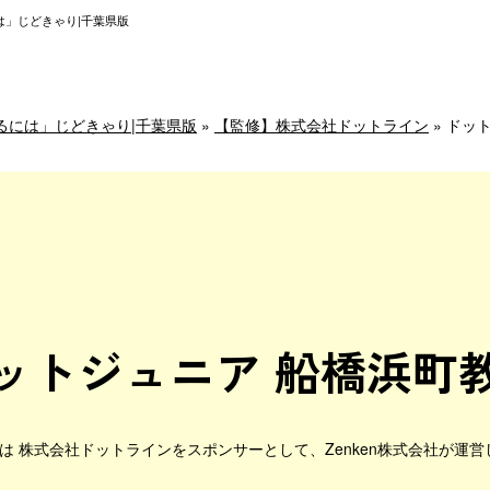
は」じどきゃり|千葉県版
るには」じどきゃり|千葉県版
»
【監修】株式会社ドットライン
»
ドット
ットジュニア 船橋浜町